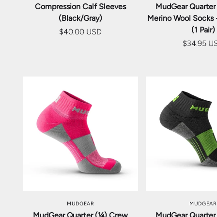
Compression Calf Sleeves
MudGear Quarter
(Black/Gray)
Merino Wool Socks 
(1 Pair)
$40.00 USD
$34.95 U
オプションを選択
オプション
MUDGEAR
MUDGEAR
MudGear Quarter (¼) Crew
MudGear Quarter