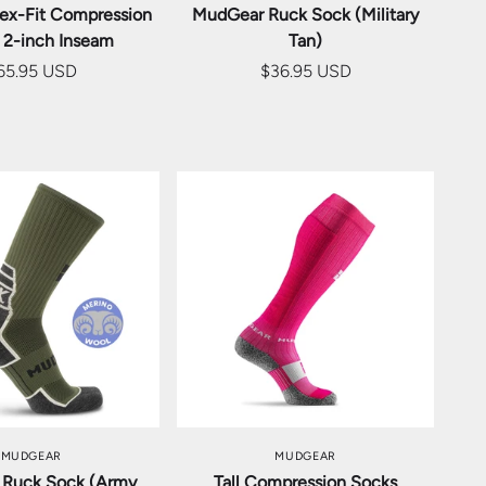
ex-Fit Compression
MudGear Ruck Sock (Military
 2-inch Inseam
Tan)
65.95 USD
$36.95 USD
ションを選択
オプションを選択
MUDGEAR
MUDGEAR
Ruck Sock (Army
Tall Compression Socks