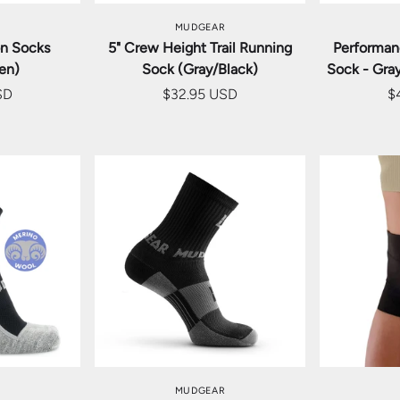
MUDGEAR
on Socks
5" Crew Height Trail Running
Performan
en)
Sock (Gray/Black)
Sock - Gray
SD
$32.95 USD
$
を選択
オプションを選択
オプ
MUDGEAR