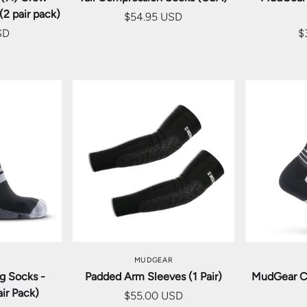
(2 pair pack)
$54.95 USD
SD
$
を選択
オプションを選択
オプ
MUDGEAR
g Socks -
Padded Arm Sleeves (1 Pair)
MudGear C
ir Pack)
$55.00 USD