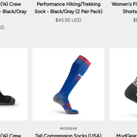
 (¼) Crew
Performance Hiking/Trekking
Women's Fl
- Black/Gray
Sock - Black/Gray (2 Pair Pack)
Shorts
$45.95 USD
$
SD
を選択
オプションを選択
オプ
MUDGEAR
 (¼) Crew
Tall Compression Socks (USA)
MudGear 