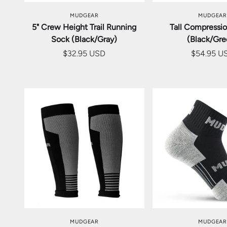
MUDGEAR
MUDGEAR
5" Crew Height Trail Running
Tall Compressi
Sock (Black/Gray)
(Black/Gre
$32.95 USD
$54.95 U
オプションを選択
オプション
MUDGEAR
MUDGEAR