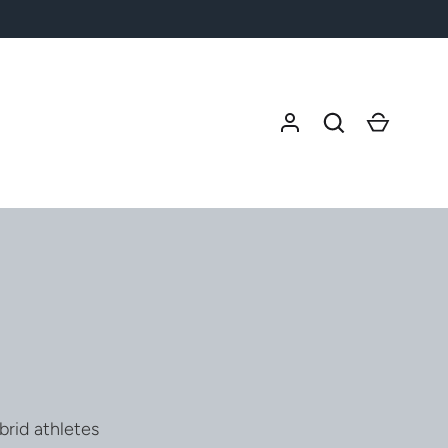
検索
カート
rid athletes