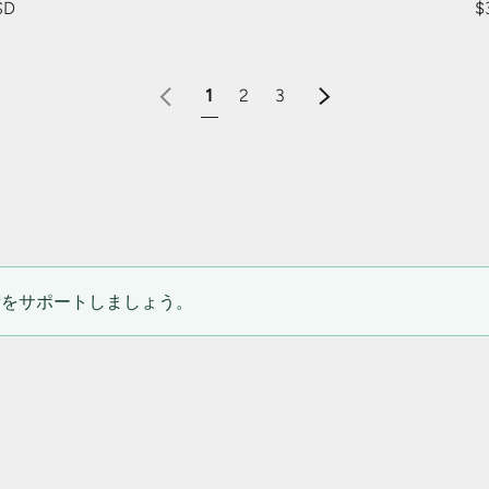
SD
$
前
次
1
2
3
術をサポートしましょう。