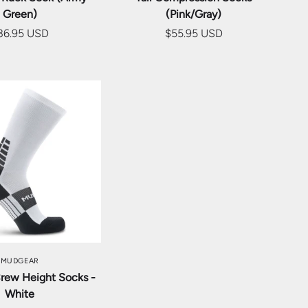
Green)
(Pink/Gray)
36.95 USD
$55.95 USD
ションを選択
MUDGEAR
rew Height Socks -
White