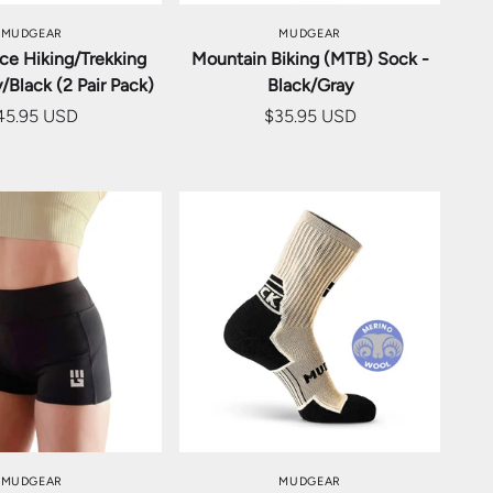
MUDGEAR
MUDGEAR
ce Hiking/Trekking
Mountain Biking (MTB) Sock -
/Black (2 Pair Pack)
Black/Gray
45.95 USD
$35.95 USD
ションを選択
オプションを選択
MUDGEAR
MUDGEAR