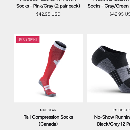
Socks - Pink/Gray (2 pair pack)
Socks - Gray/Green 
$42.95 USD
$42.95 U
最大9%割引
オプションを選択
オプション
MUDGEAR
MUDGEAR
Tall Compression Socks
No-Show Runnin
(Canada)
Black/Gray (2 Pa